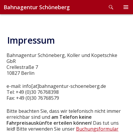
Search
Bahnagentur Schöneberg
Skip
to
PRIMA
content
MENU
Impressum
Bahnagentur Schöneberg, Koller und Kopetschke
GbR
Crellestraße 7
10827 Berlin
e-mail: info[at]bahnagentur-schoeneberg.de
Tel: +49 (0)30 76768398
Fax: +49 (0)30 76768579
Bitte beachten Sie, dass wir telefonisch nicht immer
erreichbar sind und
am Telefon keine
Fahrpreisauskünfte erteilen können
! Das tut uns
leid! Bitte verwenden Sie unser
Buchungsformular