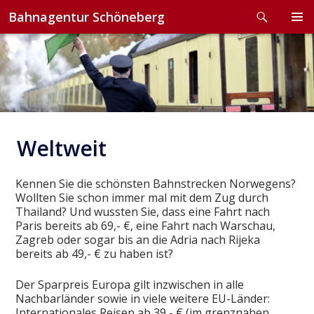
Search
Bahnagentur Schöneberg
Skip
to
PRIMA
content
MENU
Weltweit
Kennen Sie die schönsten Bahnstrecken Norwegens?
Wollten Sie schon immer mal mit dem Zug durch
Thailand? Und wussten Sie, dass eine Fahrt nach
Paris bereits ab 69,- €, eine Fahrt nach Warschau,
Zagreb oder sogar bis an die Adria nach Rijeka
bereits ab 49,- € zu haben ist?
Der Sparpreis Europa gilt inzwischen in alle
Nachbarländer sowie in viele weitere EU-Länder:
Internationales Reisen ab 39,- € (im grenznahen