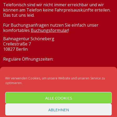
Telefonisch sind wir nicht immer erreichbar und wir
können am Telefon keine Fahrpreisauskünfte erteilen.
Das tut uns leid.
Für Buchungsanfragen nutzen Sie einfach unser
komfortables
Buchungsformular
!
Bahnagentur Schöneberg
Crellestraße 7
10827 Berlin
Reguläre Öffnungszeiten:
Montag
10:00 - 18:00 Uhr
Dienstag
12:00 - 18:00 Uhr
Wir verwenden Cookies, um unsere Website und unseren Service zu
Mittwoch
12:00 - 18:00 Uhr
optimieren.
Donnerstag
10:00 - 18:00 Uhr
Freitag
12:00 - 18:00 Uhr
Samstag & Sonntag
geschlossen
ALLE COOKIES
E-Mail: info@bahnagentur-schoeneberg.de
ABLEHNEN